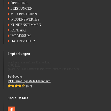

ÜBER UNS

LEISTUNGEN

MPU BESTEHEN

WISSENSWERTES

KUNDENSTIMMEN

KONTAKT

IMPRESSUM

DATENSCHUTZ
Empfehlungen
Wir freuen uns auf Ihre Empfehlung
MPU Ltd.
golocal.de - das Portal zum Bewerten, erleben und dabei sein.
Bei Goog­le:
MPU Be­ra­tungs­stel­le Mann­heim





(4,7)
Social Media