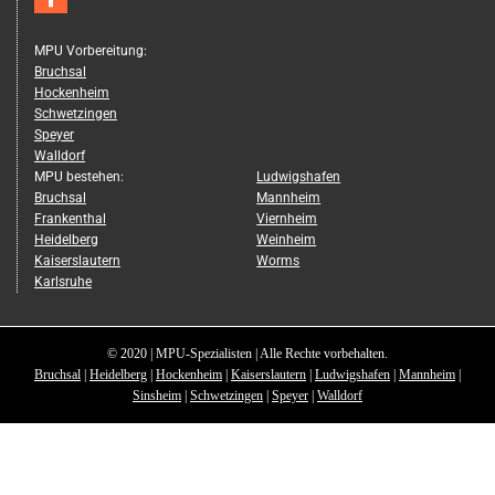
MPU Vorbereitung:
Bruchsal
Hockenheim
Schwetzingen
Speyer
Walldorf
MPU bestehen:
Ludwigshafen
Bruchsal
Mannheim
Frankenthal
Viernheim
Heidelberg
Weinheim
Kaiserslautern
Worms
Karlsruhe
© 2020 | MPU-Spezialisten | Alle Rechte vorbehalten.
Bruchsal
|
Heidelberg
|
Hockenheim
|
Kaiserslautern
|
Ludwigshafen
|
Mannheim
|
Sinsheim
|
Schwetzingen
|
Speyer
|
Walldorf