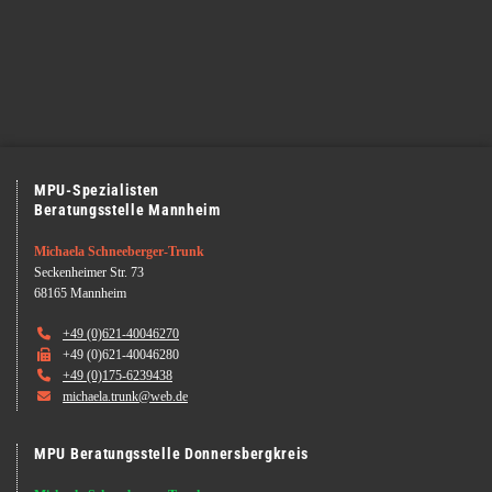
MPU-Spezialisten
Beratungsstelle Mannheim
Michaela Schneeberger-Trunk
Seckenheimer Str. 73
68165 Mannheim

+49 (0)621-40046270

+49 (0)621-40046280

+49 (0)175-6239438

michaela.trunk@web.de
MPU Beratungsstelle Donnersbergkreis