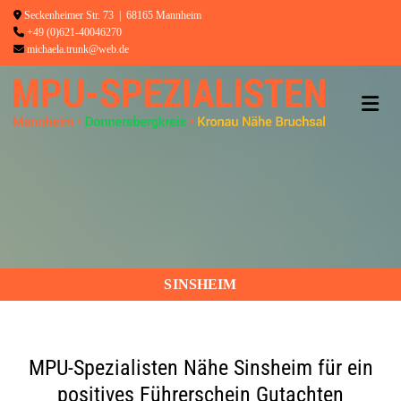
Zum Inhalt springen

Seckenheimer Str. 73 | 68165 Mannheim

+49 (0)621-40046270

michaela.trunk@web.de
SINSHEIM
MPU-Spezialisten Nähe Sinsheim für ein
positives Führerschein Gutachten