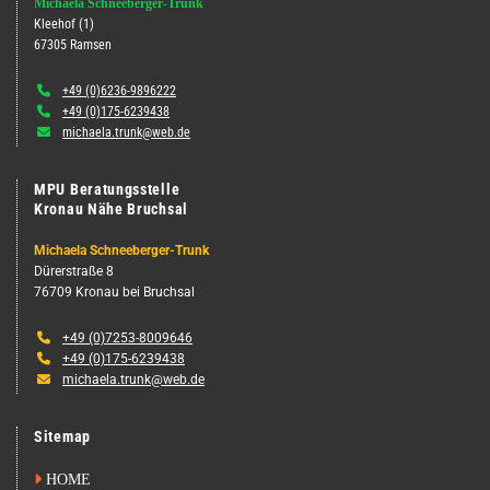
Michaela Schneeberger-Trunk
Kleehof (1)
67305 Ramsen

+49 (0)6236-9896222

+49 (0)175-6239438

michaela.trunk@web.de
MPU Beratungsstelle
Kronau Nähe Bruchsal
Michaela Schneeberger-Trunk
Dürerstraße 8
76709 Kronau bei Bruchsal

+49 (0)7253-8009646

+49 (0)175-6239438

michaela.trunk@web.de
Sitemap

HOME