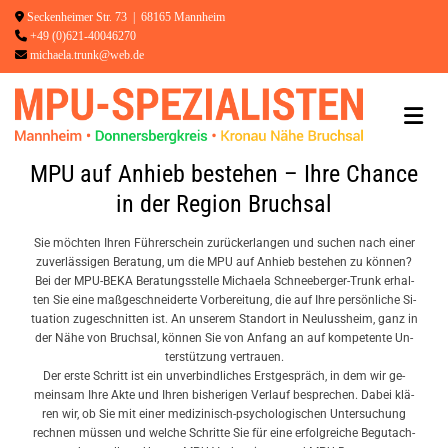
Zum Inhalt springen

Seckenheimer Str. 73 | 68165 Mannheim

+49 (0)621-40046270

michaela.trunk@web.de
MPU auf An­hieb be­ste­hen – Ihre Chan­ce
in der Re­gi­on Bruch­sal
Sie möch­ten Ihren Füh­rer­schein zu­rücker­lan­gen und su­chen nach einer
zu­ver­läs­si­gen Be­ra­tung, um die MPU auf An­hieb be­ste­hen zu kön­nen?
Bei der MPU-BE­KA Be­ra­tungs­stel­le Mi­chae­la Schnee­ber­ger-Trunk er­hal­
ten Sie eine maß­ge­schnei­der­te Vor­be­rei­tung, die auf Ihre per­sön­li­che Si­
tua­ti­on zu­ge­schnit­ten ist. An un­se­rem Stand­ort in Neu­luss­heim, ganz in
der Nähe von Bruch­sal, kön­nen Sie von An­fang an auf kom­pe­ten­te Un­
ter­stüt­zung ver­trau­en.
Der erste Schritt ist ein un­ver­bind­li­ches Erst­ge­spräch, in dem wir ge­
mein­sam Ihre Akte und Ihren bis­he­ri­gen Ver­lauf be­spre­chen. Dabei klä­
ren wir, ob Sie mit einer me­di­zi­nisch-psy­cho­lo­gi­schen Un­ter­su­chung
rech­nen müs­sen und wel­che Schrit­te Sie für eine er­folg­rei­che Be­gut­ach­