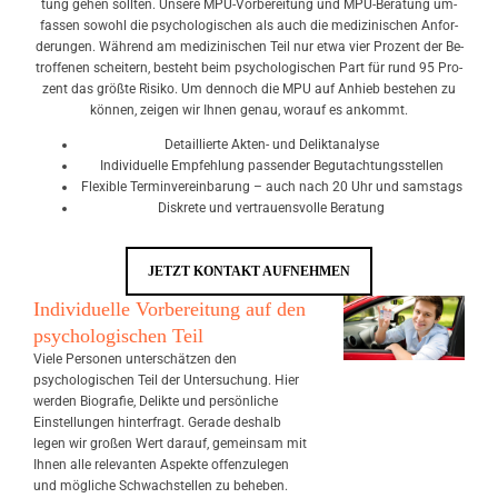
tung gehen soll­ten. Un­se­re MPU-Vor­be­rei­tung und MPU-Be­ra­tung um­
fas­sen so­wohl die psy­cho­lo­gi­schen als auch die me­di­zi­ni­schen An­for­
de­run­gen. Wäh­rend am me­di­zi­ni­schen Teil nur etwa vier Pro­zent der Be­
trof­fe­nen schei­tern, be­steht beim psy­cho­lo­gi­schen Part für rund 95 Pro­
zent das größ­te Ri­si­ko. Um den­noch die MPU auf An­hieb be­ste­hen zu
kön­nen, zei­gen wir Ihnen genau, wor­auf es an­kommt.
De­tail­lier­te Ak­ten- und De­lik­t­ana­ly­se
In­di­vi­du­el­le Emp­feh­lung pas­sen­der Be­gut­ach­tungs­stel­len
Fle­xi­ble Ter­min­ver­ein­ba­rung – auch nach 20 Uhr und sams­tags
Dis­kre­te und ver­trau­ens­vol­le Be­ra­tung
JETZT KONTAKT AUFNEHMEN
Individuelle Vorbereitung auf den
psychologischen Teil
Viele Personen unterschätzen den
psychologischen Teil der Untersuchung. Hier
werden Biografie, Delikte und persönliche
Einstellungen hinterfragt. Gerade deshalb
legen wir großen Wert darauf, gemeinsam mit
Ihnen alle relevanten Aspekte offenzulegen
und mögliche Schwachstellen zu beheben.