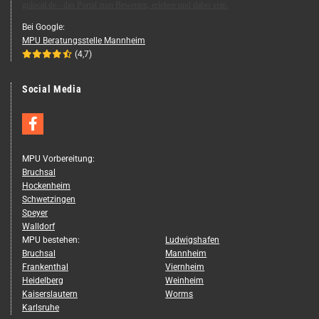
golocal.de - das Portal zum Bewerten, erleben und dabei sein.
Bei Goog­le:
MPU Be­ra­tungs­stel­le Mann­heim





(4,7)
Social Media
MPU Vorbereitung:
Bruchsal
Hockenheim
Schwetzingen
Speyer
Walldorf
MPU bestehen:
Ludwigshafen
Bruchsal
Mannheim
Frankenthal
Viernheim
Heidelberg
Weinheim
Kaiserslautern
Worms
Karlsruhe