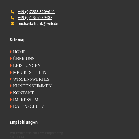

+49 (0)7253-8009646

+49 (0)175-6239438

michaela.trunk@web.de
Sitemap

HOME

ÜBER UNS

LEISTUNGEN

MPU BESTEHEN

WISSENSWERTES

KUNDENSTIMMEN

KONTAKT

IMPRESSUM

DATENSCHUTZ
Empfehlungen
Wir freuen uns auf Ihre Empfehlung
MPU Ltd.