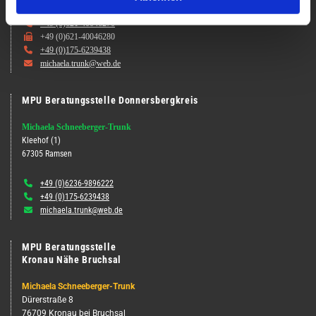

+49 (0)621-40046270

+49 (0)621-40046280

+49 (0)175-6239438

michaela.trunk@web.de
MPU Beratungsstelle Donnersbergkreis
Michaela Schneeberger-Trunk
Kleehof (1)
67305 Ramsen

+49 (0)6236-9896222

+49 (0)175-6239438

michaela.trunk@web.de
MPU Beratungsstelle
Kronau Nähe Bruchsal
Michaela Schneeberger-Trunk
Dürerstraße 8
76709 Kronau bei Bruchsal