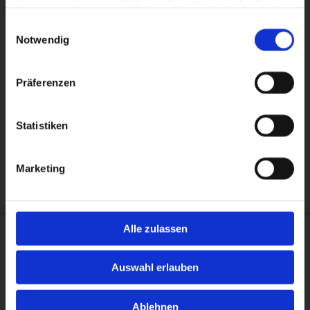
haben oder die sie im Rahmen Ihrer Nutzung der Dienste
gesammelt haben.
Einwilligungsauswahl
Notwendig
Präferenzen
Statistiken
Marketing
Alle zulassen
MPU-Spezialisten
Beratungsstelle Mannheim
Auswahl erlauben
Michaela Schneeberger-Trunk
Seckenheimer Str. 73
Ablehnen
68165 Mannheim