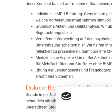
Unser Konzept basiert auf mehreren Bausteinen, 
Individuelle MPU-Beratung: Gemeinsam gehen
welche Vorbereitungsmaßnahmen sinnvoll 
Gründliche Akten- und Deliktanalyse: Wir ü
Begutachtungsstelle.
Vertiefende Vorbereitung auf den psycholog
Unterstützung scheitern hier. Wir helfen I
reflektiert zu präsentieren, damit Sie Ihre 
Medizinische Aspekte klären: Bei Alkohol-
für Mehrfachtäter und Straftäter ohne BtMG-
Übung der Leistungstests und Fragebögen: W
erhöht Ihre Sicherheit.
Diskrete Beratung in der Region L
Gerade in der Nähe von Ludwigshafen schätzen vi
behandeln sämtliche Gesprächsinhalte streng vert
unterstützen Sie dabei, schnell wieder mobil zu