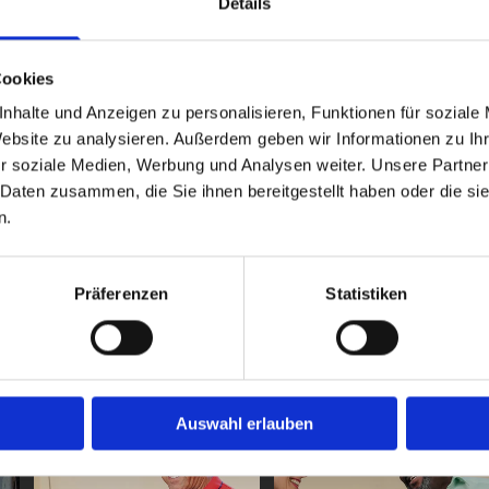
Details
rschein zurückbekommen.
 auf einen Blick:
Cookies
Persönliche Betreuung durch erfahrene Spezialisten
Keine Knebelverträge, faire Preise
nhalte und Anzeigen zu personalisieren, Funktionen für soziale
Website zu analysieren. Außerdem geben wir Informationen zu I
Klare Schritte zum erfolgreichen Gutachten
r soziale Medien, Werbung und Analysen weiter. Unsere Partner
Auf Sie angepasste Empfehlungen für Begutachtungsstell
 Daten zusammen, die Sie ihnen bereitgestellt haben oder die s
 bestehen und ohne Umwege wieder hinter dem Steuer sitzen. Vert
n.
er Region Ludwigshafen suchen. Mit dem richtigen Training und f
lgreichen Neustart auf den Straßen. Somit können Sie bei Ludwi
on bald wieder frei bewegen. Wir freuen uns, Ihnen dabei zu hel
Präferenzen
Statistiken
JETZT KONTAKT AUFNEHMEN
Auswahl erlauben