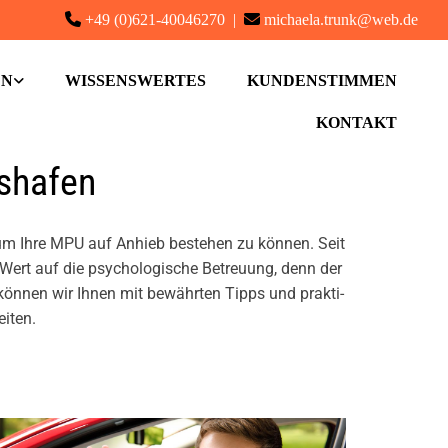

+49 (0)621-40046270
|

michaela.trunk@web.de
EN
WISSENSWERTES
KUNDENSTIMMEN
KONTAKT
­ha­fen
 um Ihre MPU auf An­hieb be­ste­hen zu kön­nen. Seit
Wert auf die psy­cho­lo­gi­sche Be­treu­ung, denn der
ng kön­nen wir Ihnen mit be­währ­ten Tipps und prak­ti­
i­ten.