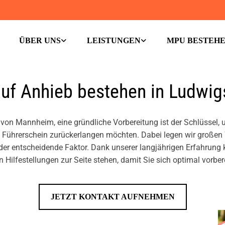
ÜBER UNS
LEISTUNGEN
MPU BESTEH
f An­hieb be­ste­hen in Lud­wigs
von Mann­heim, eine gründ­li­che Vor­be­rei­tung ist der Schlüs­sel,
n Füh­rer­schein zu­rücker­lan­gen möch­ten. Dabei legen wir gro­ßen 
g der ent­schei­den­de Fak­tor. Dank un­se­rer lang­jäh­ri­gen Er­fah­ru
 Hil­fe­stel­lun­gen zur Seite ste­hen, damit Sie sich op­ti­mal vor­be­re
JETZT KONTAKT AUFNEHMEN