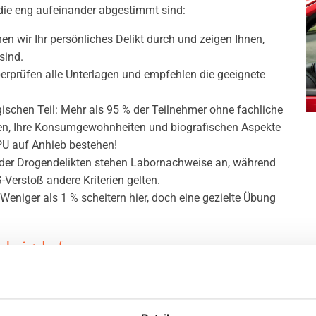
die eng aufeinander abgestimmt sind:
 wir Ihr persönliches Delikt durch und zeigen Ihnen,
sind.
berprüfen alle Unterlagen und empfehlen die geeignete
ischen Teil: Mehr als 95 % der Teilnehmer ohne fachliche
hnen, Ihre Konsumgewohnheiten und biografischen Aspekte
MPU auf Anhieb bestehen!
 oder Drogendelikten stehen Labornachweise an, während
Verstoß andere Kriterien gelten.
eniger als 1 % scheitern hier, doch eine gezielte Übung
udwigshafen
ele Betroffene unsere diskrete Beratung. Wir bieten flexible T
raulich. Ob es um aggressive Fahrweise, hohe Punktzahlen oder 
 sein. Unser Team zeigt Ihnen, wie Sie im Umkreis von Ludwigsh