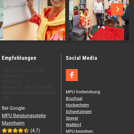
Empfehlungen
Social Media
Wir freuen uns auf Ihre
Empfehlung
MPU Ltd.
golocal.de - das Portal zum
Bewerten, erleben und dabei
MPU Vorbereitung:
sein.
Bruchsal
Hockenheim
Bei Goog­le:
Schwetzingen
MPU Be­ra­tungs­stel­le
Speyer
Mann­heim
Walldorf
(4,7)





MPU bestehen: