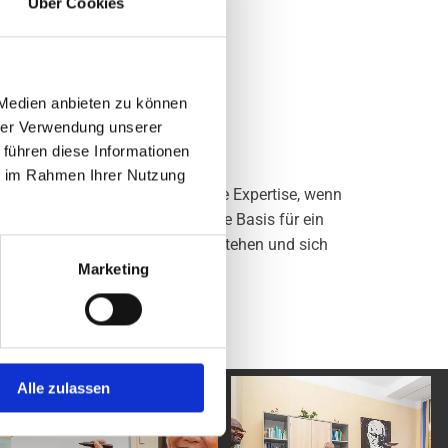
Über Cookies
 Medien anbieten zu können
hrer Verwendung unserer
 führen diese Informationen
en
ie im Rahmen Ihrer Nutzung
rauen Sie auf unsere langjährige Expertise, wenn
undierter Beratung legen Sie die Basis für ein
gshafen Ihre MPU auf Anhieb bestehen und sich
fen.
Marketing
Alle zulassen