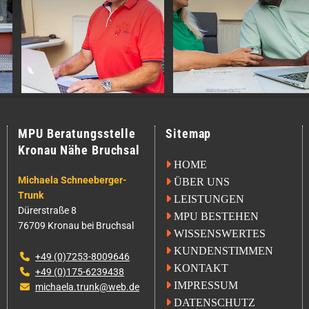
MPU Beratungsstelle
Sitemap
Kronau Nähe Bruchsal

HOME
Michaela Schneeberger-

ÜBER UNS
Trunk

LEISTUNGEN
Dürerstraße 8

MPU BESTEHEN
76709 Kronau bei Bruchsal

WISSENSWERTES

KUNDENSTIMMEN
+49 (0)7253-8009646


KONTAKT
+49 (0)175-6239438


IMPRESSUM
michaela.trunk@web.de


DATENSCHUTZ