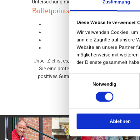
Untersuchung meistern und endlich Ihren Führe
Zustimmung
Bulletpoints zur MPU-Vorbereitung
Diese Webseite verwendet 
Wir verwenden Cookies, um I
und die Zugriffe auf unsere 
Website an unsere Partner fü
möglicherweise mit weiteren
Unser Ziel ist es, dass Sie Ihre MPU auf Anhieb
der Dienste gesammelt habe
Sie eine professionelle MPU-Vorbereitung in d
positives Gutachten und damit für einen erfo
Einwilligungsauswahl
sch
Notwendig
Ablehnen