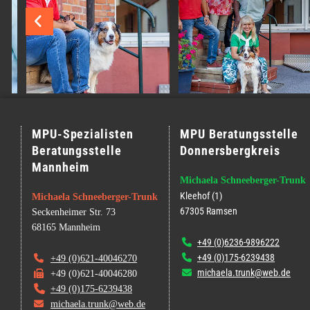
MPU-Spezialisten
MPU Beratungsstelle
Beratungsstelle
Donnersbergkreis
Mannheim
Michaela Schneeberger-Trunk
Kleehof (1)
Michaela Schneeberger-Trunk
67305 Ramsen
Seckenheimer Str. 73
68165 Mannheim
+49 (0)6236-9896222

+49 (0)175-6239438


+49 (0)621-40046270
michaela.trunk@web.de


+49 (0)621-40046280

+49 (0)175-6239438

michaela.trunk@web.de