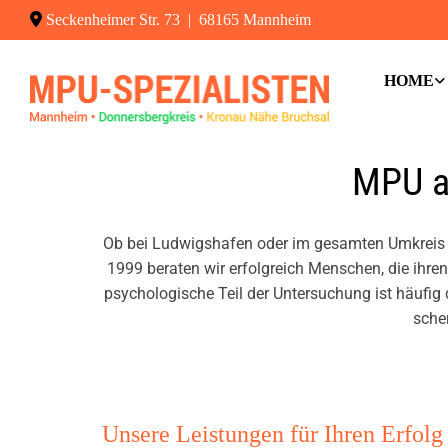
Zum Inhalt springen

Seckenheimer Str. 73 | 68165 Mannheim
HOME
MPU au
Ob bei Lud­wigs­ha­fen oder im ge­sam­ten Um­kreis 
1999 be­ra­ten wir er­folg­reich Men­schen, die ihre
psy­cho­lo­gi­sche Teil der Un­ter­su­chung ist häu­fi
schen
Unsere Leistungen für Ihren Erfolg