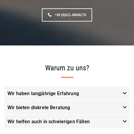
i
n
z
+49 (0)621-40046270
u
r
ü
c
k
?

M
Warum zu uns?
u
s
s
i
c
Wir haben langjährige Erfahrung
h
e
i
Wir bieten diskrete Beratung
n
e
Wir helfen auch in schwierigen Fällen
M
P
U