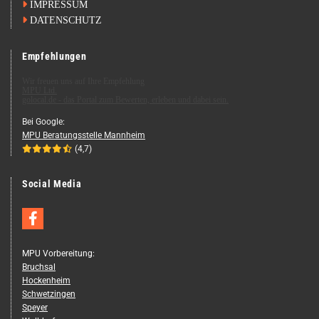

IMPRESSUM

DATENSCHUTZ
Empfehlungen
Wir freuen uns auf Ihre Empfehlung
MPU Ltd.
golocal.de - das Portal zum Bewerten, erleben und dabei sein.
Bei Goog­le:
MPU Be­ra­tungs­stel­le Mann­heim





(4,7)
Social Media
MPU Vorbereitung:
Bruchsal
Hockenheim
Schwetzingen
Speyer