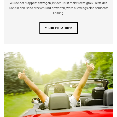
Wurde der "Lap­pen" ent­zo­gen, ist der Frust meist recht groß. Jetzt den
Kopf in den Sand ste­cken und ab­war­ten, wäre al­ler­dings eine schlech­te
Lö­sung.
MEHR ERFAHREN