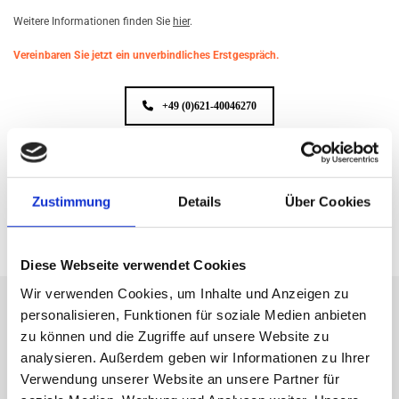
Wei­te­re In­for­ma­tio­nen fin­den Sie
hier
.
Vereinbaren Sie jetzt ein unverbindliches Erstgespräch.
+49 (0)621-40046270
KONTAKTFORMULAR
Zustimmung
Details
Über Cookies
Diese Webseite verwendet Cookies
Wir verwenden Cookies, um Inhalte und Anzeigen zu
personalisieren, Funktionen für soziale Medien anbieten
zu können und die Zugriffe auf unsere Website zu
In zwei Schritten zur positiven MPU
analysieren. Außerdem geben wir Informationen zu Ihrer
Verwendung unserer Website an unsere Partner für