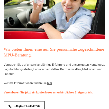
U
-
B
E
R
A
T
U
Wir bieten Ihnen eine auf Sie persönliche zugeschnittene
N
MPU-Beratung.
G
F
Ver­trau­en Sie auf un­se­re lang­jäh­ri­ge Er­fah­rung und un­se­re guten Kon­tak­te zu
Be­gut­ach­tungs­stel­len, Füh­rer­schein­stel­len, Rechts­an­wäl­ten, Me­di­zi­nern und
Ü
La­bo­ren.
R
Wei­te­re In­for­ma­tio­nen fin­den Sie
hier
.
M
A
Vereinbaren Sie jetzt ein kostenloses unverbindliches Erstgespräch.
N
N
+49 (0)621-40046270