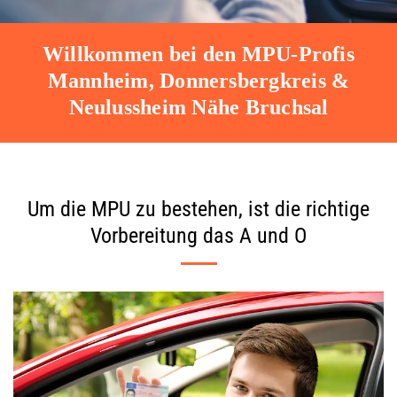
O
R
Willkommen bei den MPU-Profis
B
Mannheim, Donnersbergkreis &
E
Neulussheim Nähe Bruchsal
R
E
I
T
U
Um die MPU zu bestehen, ist die richtige
N
Vorbereitung das A und O
G
U
N
D
M
P