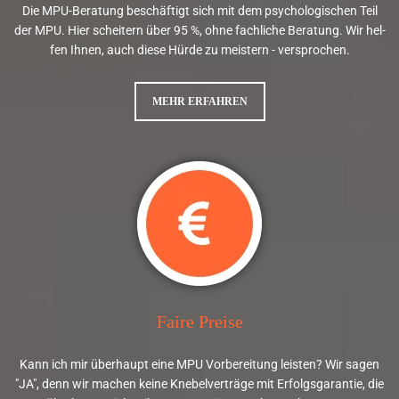
)
Die MPU-Be­ra­tung be­schäf­tigt sich mit dem psy­cho­lo­gi­schen Teil
1
der MPU. Hier schei­tern über 95 %, ohne fach­li­che Be­ra­tung. Wir hel­
7
fen Ihnen, auch diese Hürde zu meis­tern - ver­spro­chen.
5
-
MEHR ERFAHREN
6
2
3
9
4
3
8

Faire Preise
W
i
Kann ich mir über­haupt eine MPU Vor­be­rei­tung leis­ten? Wir sagen
e
"JA", denn wir ma­chen keine Kne­bel­ver­trä­ge mit Er­folgs­ga­ran­tie, die
e