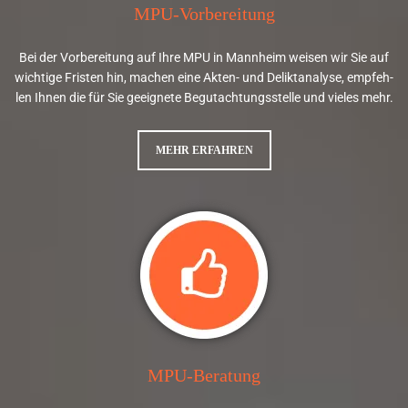
MPU-Vorbereitung
4
0
Bei der Vor­be­rei­tung auf Ihre MPU in Mann­heim wei­sen wir Sie auf
0
wich­ti­ge Fris­ten hin, ma­chen eine Ak­ten- und De­lik­t­ana­ly­se, emp­feh­
4
len Ihnen die für Sie ge­eig­ne­te Be­gut­ach­tungs­stel­le und vie­les mehr.
6
2
MEHR ERFAHREN
7
0

+
4
9
(
MPU-Beratung
0