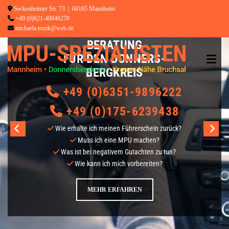
Zum Inhalt springen

Seckenheimer Str. 73 | 68165 Mannheim
M
MPU-SPEZIALISTEN

+49 (0)621-40046270
P
MPU-VORBEREITUNG UND MPU-

michaela.trunk@web.de
U
-
BERATUNG
S
FÜR DEN DONNERS-
P
E
BERGKREIS
Z
I
+49 (0)6351-9896222

A
L
+49 (0)175-6239438

I
S
Wie erhalte ich meinen Führerschein zurück?

T
Muss ich eine MPU machen?

E
N
Was ist bei negativem Gutachten zu tun?

Wie kann ich mich vorbereiten?

M
P
MEHR ERFAHREN
U
-
V