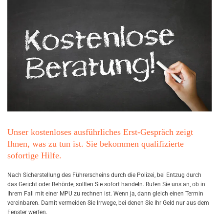
n
n
i
c
h
m
i
c
h
v
o
r
b
e
r
Unser kostenloses ausführliches Erst-Gespräch zeigt
e
Ihnen, was zu tun ist. Sie bekommen qualifizierte
i
t
sofortige Hilfe.
e
n
Nach Si­cher­stel­lung des Füh­rer­scheins durch die Po­li­zei, bei Ent­zug durch
?
das Ge­richt oder Be­hör­de, soll­ten Sie so­fort han­deln. Rufen Sie uns an, ob in
Ihrem Fall mit einer MPU zu rech­nen ist. Wenn ja, dann gleich einen Ter­min
ver­ein­ba­ren. Damit ver­mei­den Sie Irr­we­ge, bei denen Sie Ihr Geld nur aus dem
MEHR
Fens­ter wer­fen.
ERFAHREN