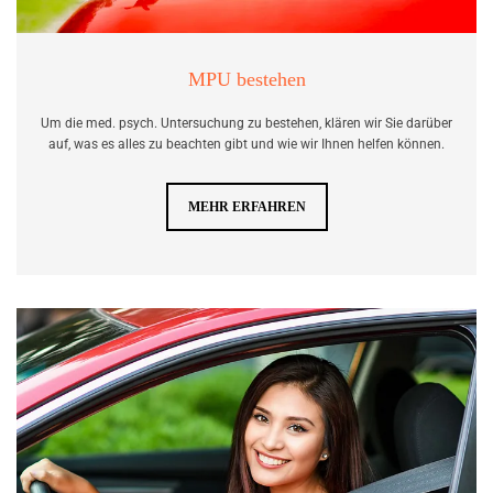
MPU bestehen
Um die med. psych. Un­ter­su­chung zu be­ste­hen, klä­ren wir Sie dar­über
auf, was es alles zu be­ach­ten gibt und wie wir Ihnen hel­fen kön­nen.
MEHR ERFAHREN