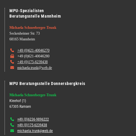
MPU-Spezialisten
Beratungsstelle Mannheim
Michaela Schneeberger-Trunk
Seckenheimer Str. 73
68165 Mannheim

+49 (0)621-40046270

+49 (0)621-40046280

+49 (0)175-6239438

michaela.trunk@web.de
MPU Beratungsstelle Donnersbergkreis
Michaela Schneeberger-Trunk
Kleehof (1)
67305 Ramsen

+49 (0)6236-9896222

+49 (0)175-6239438

michaela.trunk@web.de