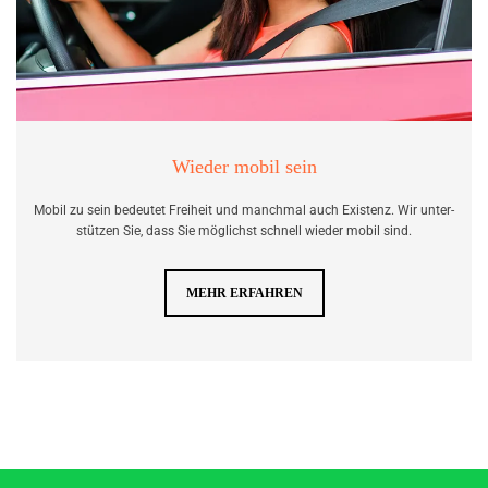
Wieder mobil sein
Mobil zu sein be­deu­tet Frei­heit und manch­mal auch Exis­tenz. Wir un­ter­
stüt­zen Sie, dass Sie mög­lichst schnell wie­der mobil sind.
MEHR ERFAHREN